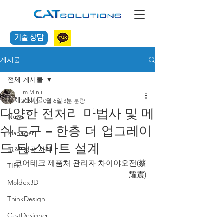
기술 상담
게시물
전체 게시물
Im Minji
전체 게시물
2021년 10월 6일
3분 분량
다양한 전처리 마법사 및 메
News
쉬 도구 – 한층 더 업그레이
Manager
드 된 스마트 설계
고객 성공 사례
코어테크 제품처 관리자 차이야오전(蔡
TIPs
耀震)
Moldex3D
ThinkDesign
CastDesigner