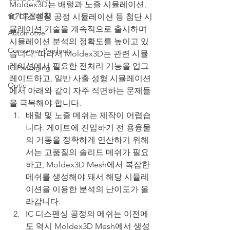
Moldex3D는 배럴과 노즐 시뮬레이션, 
슬기로운생활
IC 디스펜싱 공정 시뮬레이션 등 첨단 시
뮬레이션 기술을 계속적으로 출시하며 
Automotive
시뮬레이션 분석의 정확도를 높이고 있
Consumer Products
습니다. 따라서 Moldex3D는 관련 시뮬
레이션에서 필요한 전처리 기능을 업그
IC Packaging
레이드하고, 일반 사출 성형 시뮬레이션
Optic
에서 아래와 같이 자주 직면하는 문제들
을 극복해야 합니다.
배럴 및 노즐 메쉬는 제작이 어렵습
니다. 게이트에 진입하기 전 용융물
의 거동을 정확하게 연산하기 위해
서는 고품질의 솔리드 메쉬가 필요
하고, Moldex3D Mesh에서 복잡한 
메쉬를 생성해야 돼서 해당 시뮬레
이션을 이용한 분석의 난이도가 올
라갑니다.
IC 디스펜싱 공정의 메쉬는 이전에
도 역시 Moldex3D Mesh에서 생성