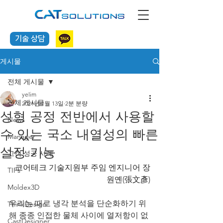
기술 상담
게시물
전체 게시물
yelim
전체 게시물
2021년 1월 13일
2분 분량
성형 공정 전반에서 사용할
News
수 있는 국소 내열성의 빠른
Manager
설정 기능
고객 성공 사례
코어테크 기술지원부 주임 엔지니어 장
TIPs
원옌(張文彥)
Moldex3D
우리는 때로 냉각 분석을 단순화하기 위
ThinkDesign
해 종종 인접한 물체 사이에 열저항이 없
CastDesigner