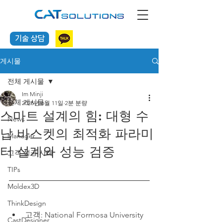
기술 상담
게시물
전체 게시물
Im Minji
전체 게시물
2025년 6월 11일
2분 분량
스마트 설계의 힘: 대형 수
News
납 바스켓의 최적화 파라미
Manager
터 설계와 성능 검증
고객 성공 사례
TIPs
Moldex3D
ThinkDesign
고객: National Formosa University
CastDesigner