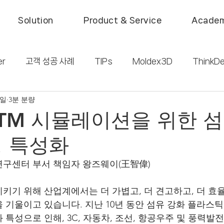
Solution
Product & Service
Acade
er
고객 성공 사례
TIPs
Moldex3D
ThinkDe
0일
3분 분량
활
Automotive
Consumer Products
IC Pac
TM 시뮬레이션을 위한 섬
성 특성화
구센터 부서 책임자 왕즈웨이(王智偉)
키기 위해 산업계에서는 더 가볍고, 더 견고하고, 더 효
기울이고 있습니다. 지난 10년 동안 섬유 강화 플라스틱 (
특성으로 인해, 3C, 자동차, 조선, 항공우주 및 풍력발