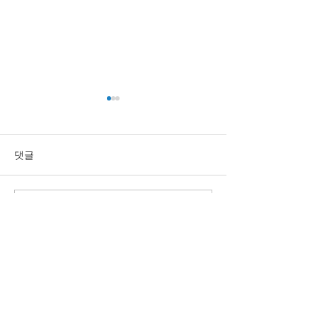
댓글
2019 세미나 in 대구
회사 근처 맛집 탐
댓글을 입력하세요.
지금 귀사의 환경에 맞