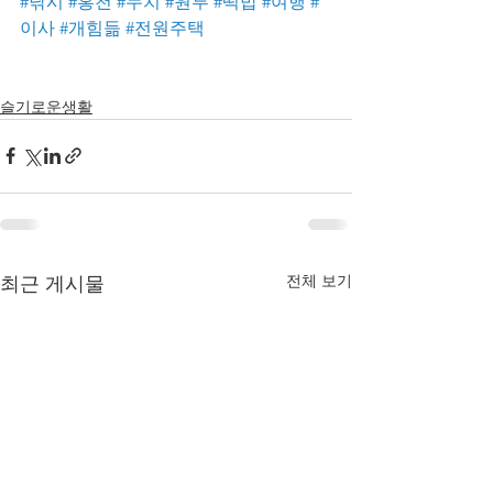
#낚시
#홍천
#누치
#원투
#떡밥
#여행
#
이사
#개힘듦
#전원주택
슬기로운생활
전체 보기
최근 게시물