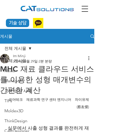
기술 상담
게시물
전체 게시물
Im Minji
전체 게시물
2024년 5월 29일
2분 분량
MHC 재료 클라우드 서비스
News
를 이용한 성형 매개변수의
Manager
간편한 계산
고객 성공 사례
코어테크　재료과학 연구 센터 엔지니어　차이유제
TIPs
(蔡友傑)
Moldex3D
ThinkDesign
  실무에서 사출 성형 결과를 완전하게 재
CastDesigner