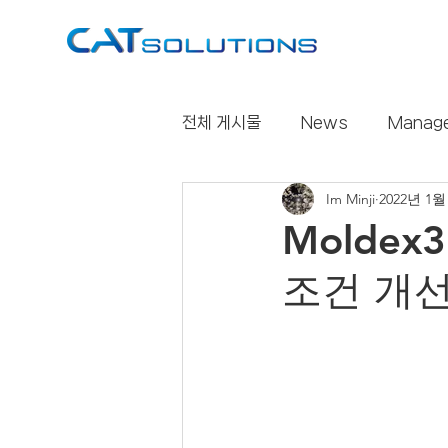
전체 게시물
News
Manag
Im Minji
2022년 1월
CastDesigner
슬기로운생
Molde
조건 개