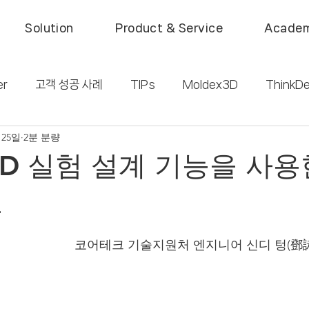
Solution
Product & Service
Acade
er
고객 성공 사례
TIPs
Moldex3D
ThinkDe
 25일
2분 분량
활
Automotive
Consumer Products
IC Pac
x3D 실험 설계 기능을 사
선
코어테크 기술지원처 엔지니어 신디 텅(鄧