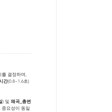
를 결정하며, 
시간
(0.8~1.6초)
일
) 및 
왜곡_총변
로 중요성이 동일