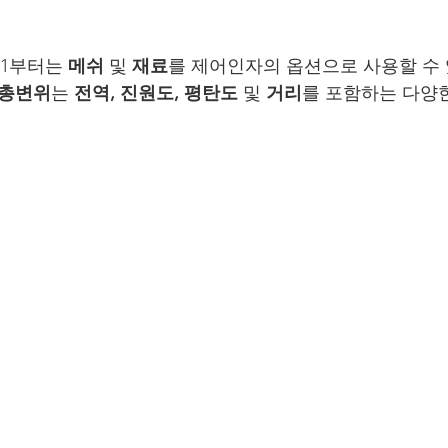
021부터는 
메쉬
 및 
재료
를 제어인자의 옵션으로 사용할 수 
_총변위
는 
전역, 진원도, 평탄도
 및 
거리
를 포함하는 다양한