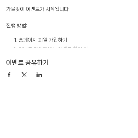
가을맞이 이벤트가 시작됩니다.
진행 방법:
홈페이지 회원 가입하기
이벤트 페이지에서 이벤트 참여 작
성
이벤트 공유하기
추첨일에 당첨된 분들에게 기프티콘
이 발송됩니다.
경품 :
와퍼세트 - 2인
스타벅스 카페아메리카노 - 10인
Engineering Simulation
& Smart Manufacturing Solution
비타500 - 20인
** 100명 달성 특별 경품