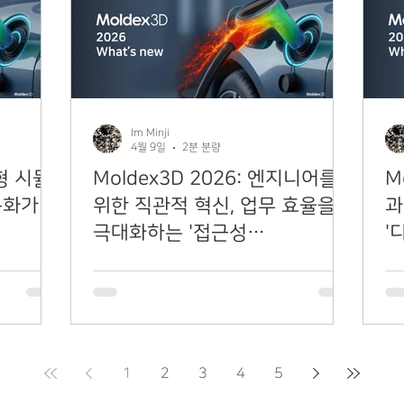
Im Minji
4월 9일
2분 분량
능형 시뮬
Moldex3D 2026: 엔지니어를
M
동화가 주
위한 직관적 혁신, 업무 효율을
과
극대화하는 '접근성
'
(Accessibility)'
술
1
2
3
4
5