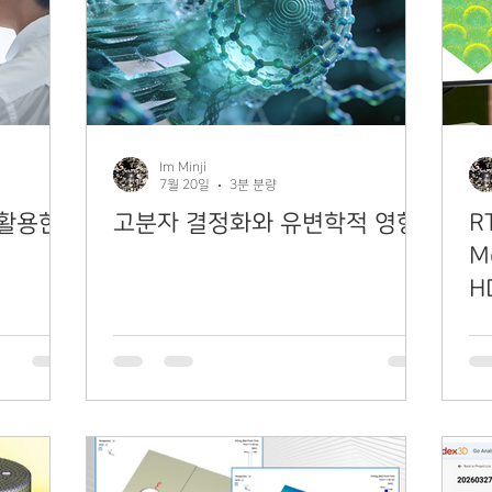
Im Minji
7월 20일
3분 분량
을 활용한
고분자 결정화와 유변학적 영향
R
M
H