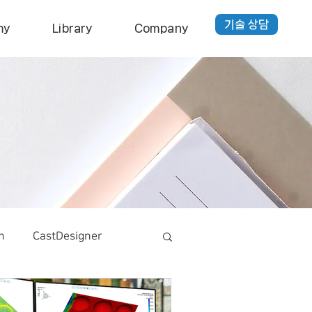
기술 상담
my
Library
Company
n
CastDesigner