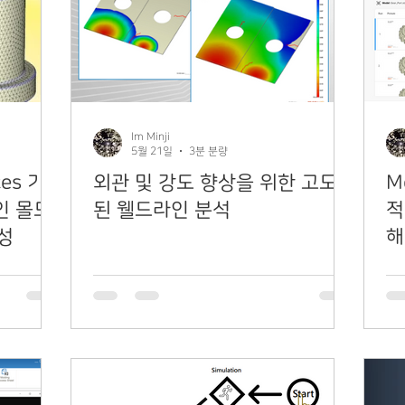
Im Minji
5월 21일
3분 분량
ces 기
외관 및 강도 향상을 위한 고도화
M
인 몰드
된 웰드라인 분석
적
성
해