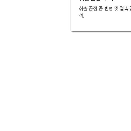
취출 공정 중 변형 및 접촉 
석.