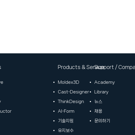
s
Products & Service
Support / Comp
ve
Moldex3D
Academy
Cast-Designer
Library
y
ThinkDesign
뉴스
uctor
AI-Form
채용
기술지원
​문의하기
​유지보수