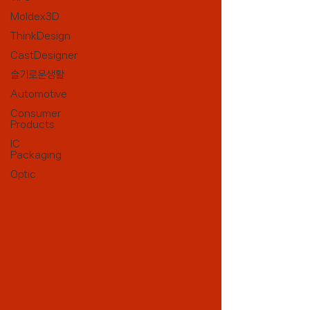
Moldex3D
ThinkDesign
CastDesigner
슬기로운생활
Automotive
Consumer
Products
IC
Packaging
Optic